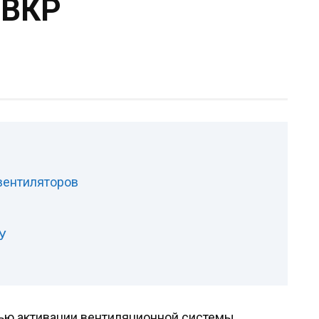
 ВКР
вентиляторов
У
я
ью активации вентиляционной системы