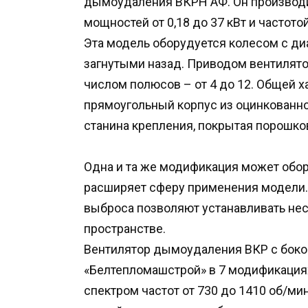
дымоудаления ВКРН АФ. Он производи
мощностей от 0,18 до 37 кВт и частото
Эта модель оборудуется колесом с диа
загнутыми назад. Приводом вентилято
числом полюсов – от 4 до 12. Общей 
прямоугольный корпус из оцинкованно
станина крепления, покрытая порошков
Одна и та же модификация может обо
расширяет сферу применения модели.
выброса позволяют устанавливать нес
пространстве.
Вентилятор дымоудаления ВКР с бок
«Белтепломашстрой» в 7 модификациях 
спектром частот от 730 до 1410 об/ми