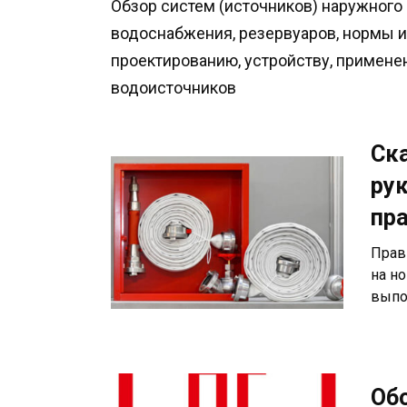
Обзор систем (источников) наружного
водоснабжения, резервуаров, нормы и
проектированию, устройству, примене
водоисточников
Ск
рук
пр
Прав
на н
выпо
Об