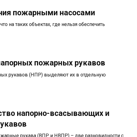
ния пожарными насосами
что на таких объектах, где нельзя обеспечить
 напорных пожарных рукавов
ных рукавов (НПР) выделяют их в отдельную
йство напорно-всасывающих и
укавов
арные рукава (ВПР и НВПР) – две разновидности с