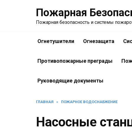
Перейти
Пожарная Безопас
к
содержанию
Пожарная безопасность и системы пожар
Огнетушители
Огнезащита
Си
Противопожарные преграды
Пож
Руководящие документы
ГЛАВНАЯ
»
ПОЖАРНОЕ ВОДОСНАБЖЕНИЕ
Насосные стан