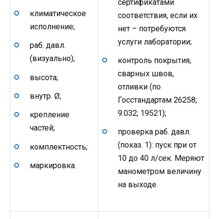
сертификатами
климатическое
соответствия, если их
исполнение;
нет – потребуются
услуги лаборатории;
раб. давл.
(визуально);
контроль покрытия,
сварных швов,
высота;
отливки (по
внутр. Ø;
Госстандартам 26258;
9.032; 19521);
крепление
частей;
проверка раб. давл.
(показ. 1): пуск при от
комплектность;
10 до 40 л/сек. Меряют
маркировка.
манометром величину
на выходе.