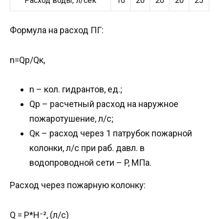
Расход воды, л/сек
10
20
20
20
25
Формула на расход ПГ:
n=Qр/Qк,
n – кол. гидрантов, ед.;
Qр – расчетный расход на наружное
пожаротушение, л/с;
Qк – расход через 1 патрубок пожарной
колонки, л/с при раб. давл. в
водопроводной сети – P, МПа.
Расход через пожарную колонку:
Q = P*Н⁻², (л/с)