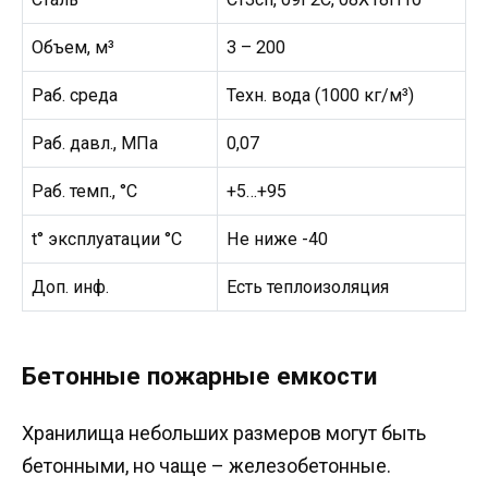
Объем, м³
3 – 200
Раб. среда
Техн. вода (1000 кг/м³)
Раб. давл., МПа
0,07
Раб. темп., °C
+5…+95
t° эксплуатации °C
Не ниже -40
Доп. инф.
Есть теплоизоляция
Бетонные пожарные емкости
Хранилища небольших размеров могут быть
бетонными, но чаще – железобетонные.