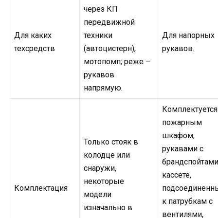
через КП
передвижной
Для каких
техники
Для напорных
техсредств
(автоцистерн),
рукавов.
мотопомп; реже –
рукавов
напрямую.
Комплектуется
пожарным
шкафом,
Только стояк в
рукавами с
колодце или
брандспойтами
снаружи,
кассете,
некоторые
Комплектация
подсоединенн
модели
к патрубкам с
изначально в
вентилями,