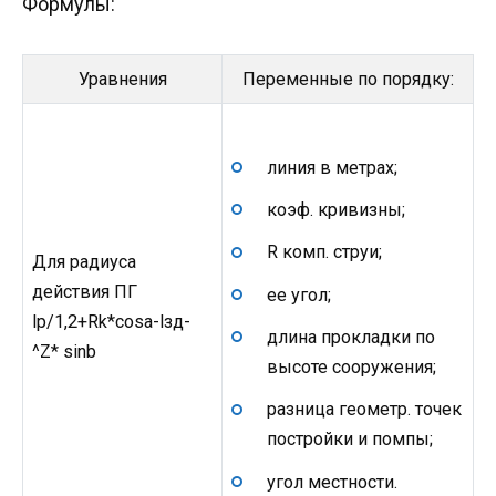
Формулы:
Уравнения
Переменные по порядку:
линия в метрах;
коэф. кривизны;
R комп. струи;
Для радиуса
действия ПГ
ее угол;
lp/1,2+Rk*cosа-lзд-
длина прокладки по
^Z* sinb
высоте сооружения;
разница геометр. точек
постройки и помпы;
угол местности.