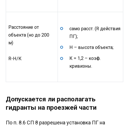
Расстояние от
само расст. (R действия
объекта (но до 200
ПГ);
м)
H – высота объекта;
К = 1,2 – коэф.
R-H/К
кривизны.
Допускается ли располагать
гидранты на проезжей части
По п. 8.6 СП 8 разрешена установка ПГ на