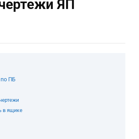
 чертежи ЯП
 по ПБ
 чертежи
ь в ящике