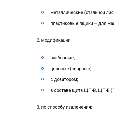
металлические (стальной лист
пластиковые ящики – для ма
модификации:
разборные;
цельные (сварные);
с дозатором;
в составе щита ЩП-В, ЩП-Е (П
по способу извлечения: