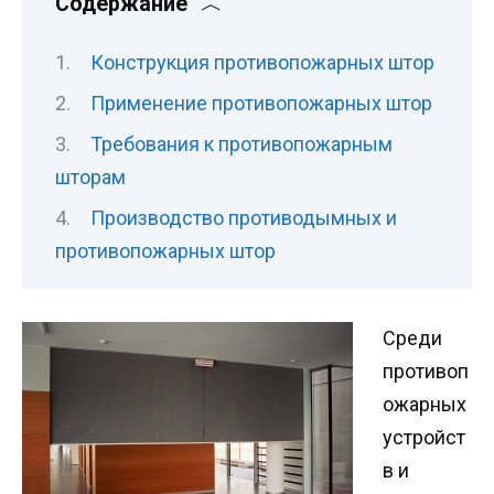
Содержание
Конструкция противопожарных штор
Применение противопожарных штор
Требования к противопожарным
шторам
Производство противодымных и
противопожарных штор
Среди
противоп
ожарных
устройст
в и