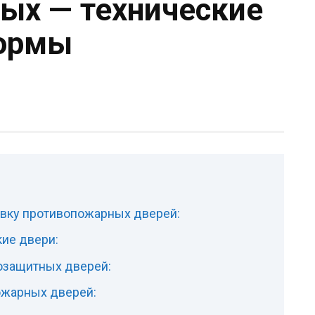
ых — технические
нормы
овку противопожарных дверей:
кие двери:
озащитных дверей:
ожарных дверей: