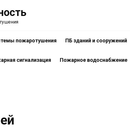
ность
отушения
стемы пожаротушения
ПБ зданий и сооружений
арная сигнализация
Пожарное водоснабжение
рей