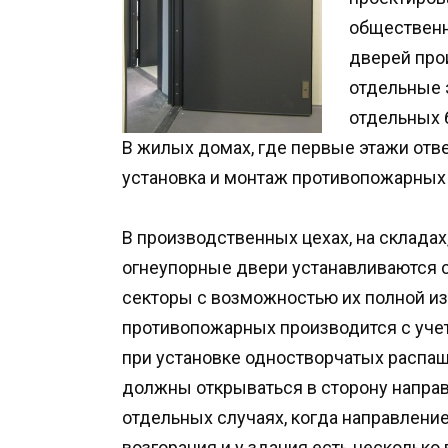
общественн
дверей про
отдельные 
отдельных 
В жилых домах, где первые этажи отв
установка и монтаж противопожарных
В производственных цехах, на складах,
огнеупорные двери устанавливаются с
секторы с возможностью их полной и
противопожарных производится с учет
при установке одностворчатых распаш
должны открываться в сторону напра
отдельных случаях, когда направление
возгорания и у здания есть несколько