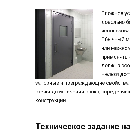
Сложное ус
довольно б
использова
Обычный мо
или межком
применять 
должна соо
Нельзя доп
запорные и преграждающие свойства 
стены до истечения срока, определя
конструкции.
Техническое задание н