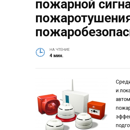
пожарной сигн
пожаротушения
пожаробезопас
НА ЧТЕНИЕ
4 мин.
Среди
и лок
автом
пожар
эффек
подго