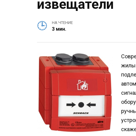
извещатели
НА ЧТЕНИЕ
3 мин.
Совр
жилые
подл
авто
сигна
обору
ручны
устро
скаже