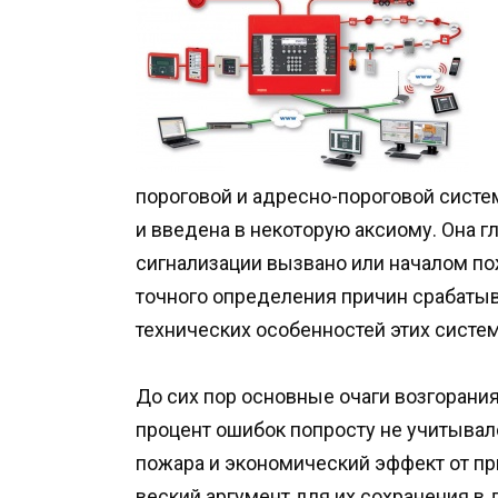
пороговой и адресно-пороговой систе
и введена в некоторую аксиому. Она г
сигнализации вызвано или началом по
точного определения причин срабаты
технических особенностей этих систем
До сих пор основные очаги возгорани
процент ошибок попросту не учитывал
пожара и экономический эффект от п
веский аргумент для их сохранения в